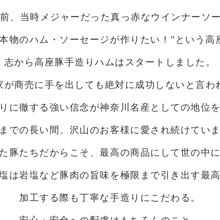
ど前、当時メジャーだった
真っ赤なウインナーソ
本物のハム・ソーセージが作りたい！”
という高
志から
高座豚手造りハムはスタートしました。
家が商売に手を出しても
絶対に成功しないと言わ
りに徹する強い信念が
神奈川名産としての地位
までの長い間、
沢山のお客様に愛され続けてい
た豚たちだからこそ、
最高の商品にして世の中
塩は岩塩など
豚肉の旨味を極限まで引き出す最
加工する際も丁寧な手造りにこだわる。