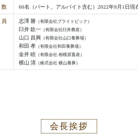
員数
60名（パート、アルバイト含む）
2022年9月1日現
員
志澤 勝
（有限会社ブライトピック）
臼井 欽一
（有限会社臼井農産）
山口 昌興
（有限会社山口養豚場）
和田 孝
（有限会社和田養豚場）
金井 睦
（有限会社 相模原畜産）
横山 清
（株式会社 横山養豚）
会長挨拶