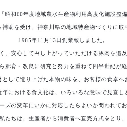
「昭和60年度地域農水生産物
利用高度化施設整
ら補助を受け、
神奈川県の地域特産物づくりに取
1985年11月13日創業致しました。
く、安心して召し上がっていただける
豚肉を追
ら肥育・
改良に研究と努力を重ねて四半世紀が
材として造り上げた本物の味を、
お客様の食卓へ
近年における食文化は、いろいろな意味で見直し
ーズの変革に
いかに対応したらよいか問われて
私たちは、生産者から消費者へ直売方式をとり