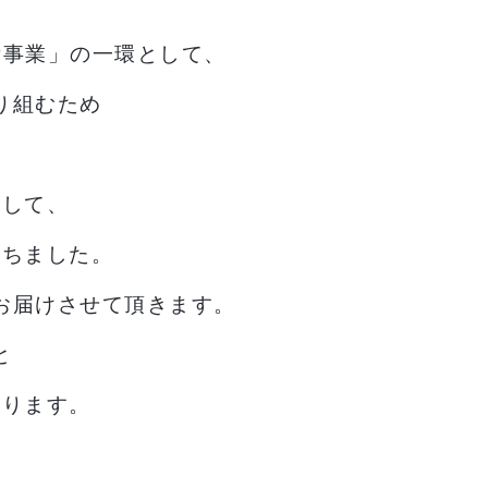
備事業」の一環として、
り組むため
及して、
経ちました。
お届けさせて頂きます。
と
おります。
、