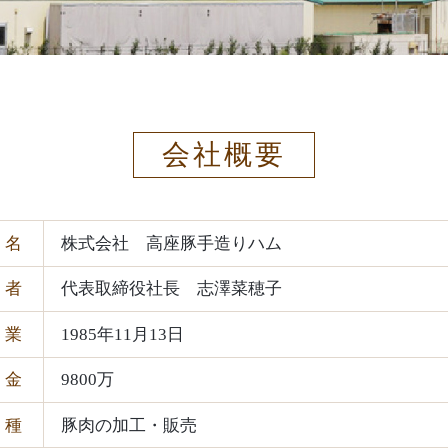
会社概要
名
株式会社 高座豚手造りハム
表者
代表取締役社長 志澤菜穂子
業
1985年11月13日
本金
9800万
種
豚肉の加工・販売