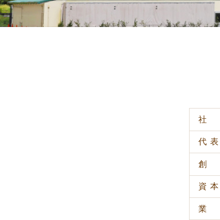
社
代
創
資
業